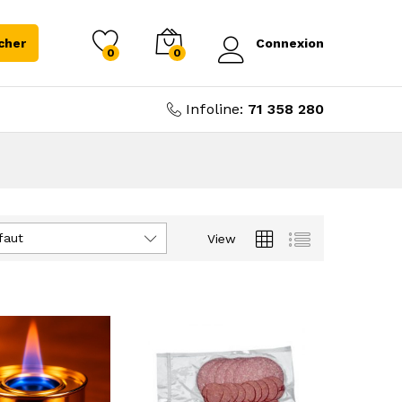
cher
Connexion
0
0
Infoline:
71 358 280
faut
View