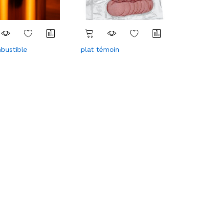
bustible
plat témoin
Com
Com
pare
pare
r
r