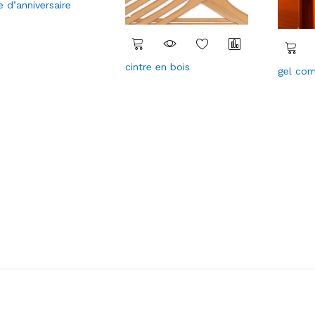
e d’anniversaire
Com
pare
r
cintre en bois
Com
gel com
pare
r