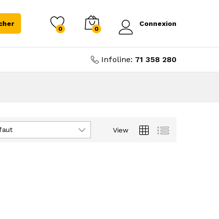
cher
Connexion
0
0
Infoline:
71 358 280
faut
View