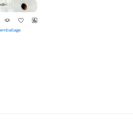
 emballage
Com
pare
r