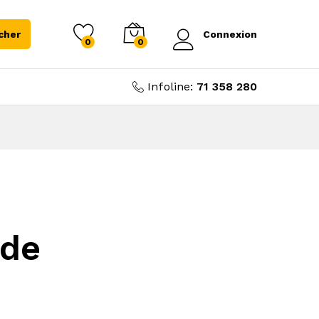
cher
Connexion
0
0
Infoline:
71 358 280
nde