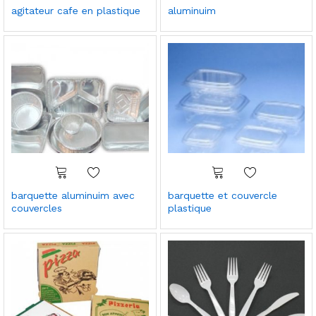
agitateur cafe en plastique
aluminuim
barquette aluminuim avec
barquette et couvercle
couvercles
plastique