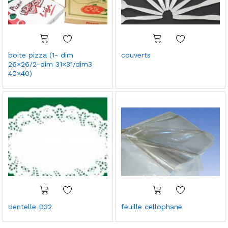
boite pizza (1- dim
couverts
26×26/2-dim 31×31/dim3
40×40)
dentelle D32
feuille cellophane