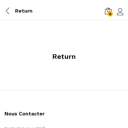
Return
0
Conn
Return
Nous Contacter