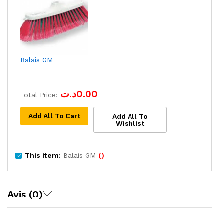
Balais GM
د.ت
0.00
Total Price:
Add All To Cart
Add All To
Wishlist
This item:
Balais GM
()
Avis (0)