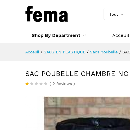
Tout
Shop By Department
Acceuil
Acceuil
/
SACS EN PLASTIQUE
/
Sacs poubelle
/
SA
SAC POUBELLE CHAMBRE NO
(
2
Reviews
)
N
1
ot
é
1.
0
0
s
ur
5