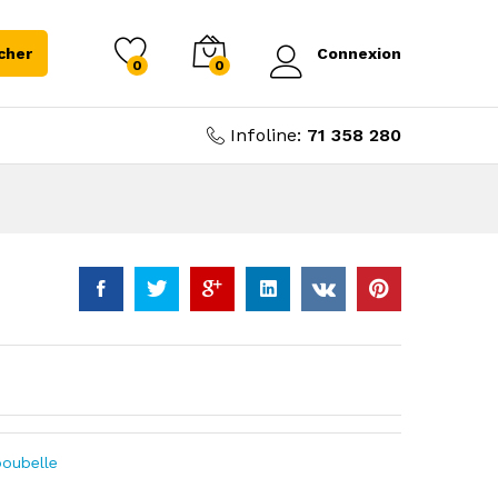
cher
Connexion
0
0
Infoline:
71 358 280
poubelle