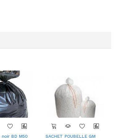
e noir BD M50
SACHET POUBELLE GM
sac à lin
Com
Com