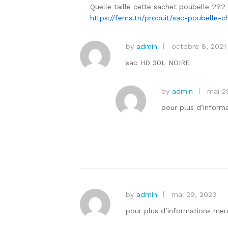
ot
Quelle taille cette sachet poubelle ???
e
https://fema.tn/produit/sac-poubelle-c
1
s
by
admin
octobre 8, 2021
ur
5
sac HD 30L NOIRE
by
admin
mai 2
pour plus d’inform
by
admin
mai 29, 2023
pour plus d’informations mer