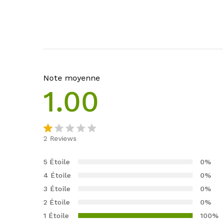
Note moyenne
1.00
2
Reviews
N
1
ot
5 Étoile
0%
é
4 Étoile
0%
1.
3 Étoile
0%
0
2 Étoile
0%
0
s
1 Étoile
100%