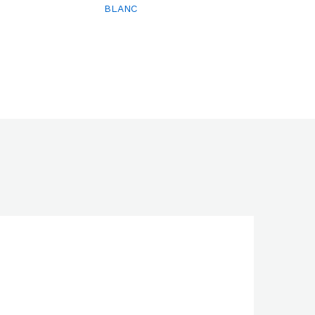
BLANC
pare
pare
r
r