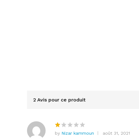
ur
5
b
a
s
é
s
ur
n
ot
at
io
n
cl
2 Avis pour ce produit
ie
nt
by
Nizar kammoun
août 31, 2021
N