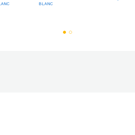
LANC
BLANC
pare
pare
r
r