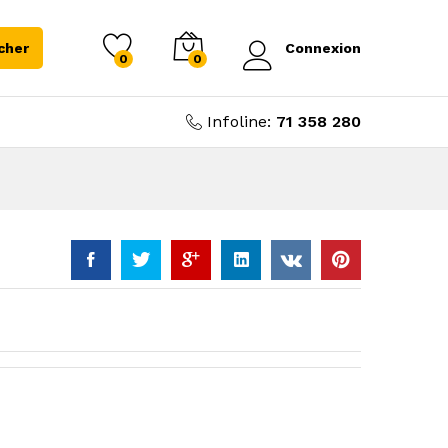
cher
Connexion
0
0
Infoline:
71 358 280