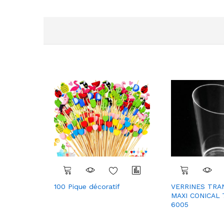
100 Pique décoratif
VERRINES TRA
Com
MAXI CONICAL 
6005
pare
r