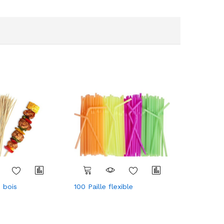
100 Paill
envelopp
 bois
100 Paille flexible
Com
Com
pare
pare
r
r